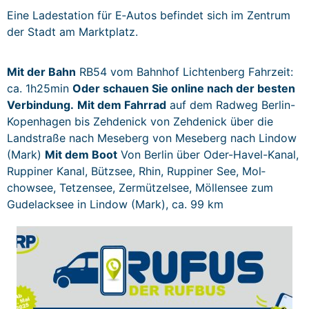
Eine Ladesta­tion für E‑Autos befind­et sich im Zen­trum
der Stadt am Marktplatz.
Mit der Bahn
RB54 vom Bahn­hof Licht­en­berg Fahrzeit:
ca. 1h25min
Oder schauen Sie online nach der besten
Verbindung.
Mit dem Fahrrad
auf dem Rad­weg Berlin-
Kopen­hagen bis Zehdenick von Zehdenick über die
Land­straße nach Mese­berg von Mese­berg nach Lin­dow
(Mark)
Mit dem Boot
Von Berlin über Oder-Hav­el-Kanal,
Rup­pin­er Kanal, Bützsee, Rhin, Rup­pin­er See, Mol­
chowsee, Tet­zensee, Zer­mützelsee, Möl­lensee zum
Gudelack­see in Lin­dow (Mark), ca. 99 km