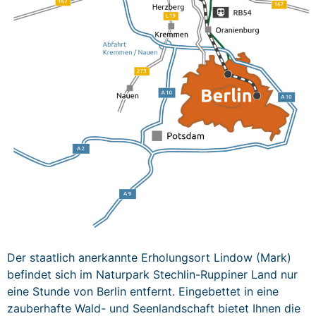
Der staatlich anerkan­nte Erhol­ung­sort Lin­dow (Mark)
befind­et sich im Natur­park Stech­lin-Rup­pin­er Land nur
eine Stunde von Berlin ent­fer­nt. Einge­bet­tet in eine
zauber­hafte Wald- und Seen­land­schaft bietet Ihnen die