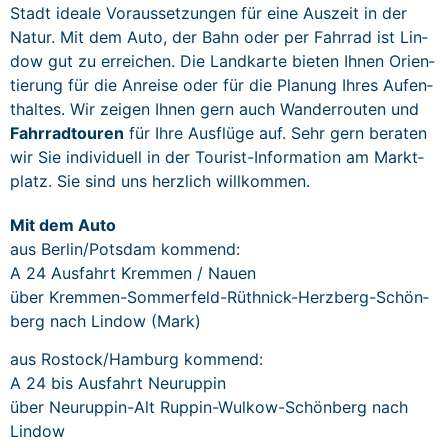
Stadt ide­ale Voraus­set­zun­gen für eine Auszeit in der
Natur. Mit dem Auto, der Bahn oder per Fahrrad ist Lin­
dow gut zu erre­ichen. Die Land­karte bieten Ihnen Ori­en­
tierung für die Anreise oder für die Pla­nung Ihres Aufen­
thaltes. Wir zeigen Ihnen gern auch Wan­der­routen und
Fahrrad­touren
für Ihre Aus­flüge auf. Sehr gern berat­en
wir Sie indi­vidu­ell in der Tourist-Infor­ma­tion am Mark­t­
platz. Sie sind uns her­zlich willkommen.
Mit dem Auto
aus Berlin/Potsdam kom­mend:
A 24 Aus­fahrt Krem­men / Nauen
über Krem­men-Som­mer­feld-Rüth­nick-Herzberg-Schön­
berg nach Lin­dow (Mark)
aus Rostock/Hamburg kom­mend:
A 24 bis Aus­fahrt Neu­rup­pin
über Neu­rup­pin-Alt Rup­pin-Wulkow-Schön­berg nach
Lindow