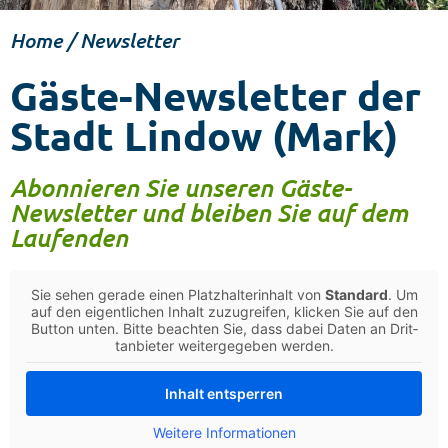
Home
/
Newslet­ter
Gäste-Newsletter der
Stadt Lindow (Mark)
Abonnieren Sie unseren Gäste-
Newsletter und bleiben Sie auf dem
Laufenden
Sie sehen ger­ade einen Platzhal­ter­in­halt von
Stan­dard
. Um
auf den eigentlichen Inhalt zuzu­greifen, klick­en Sie auf den
But­ton unten. Bitte beacht­en Sie, dass dabei Dat­en an Drit­
tan­bi­eter weit­ergegeben werden.
Inhalt entsper­ren
Weit­ere Infor­ma­tio­nen